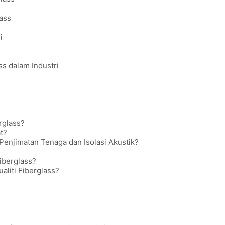
ass
i
s dalam Industri
rglass?
t?
njimatan Tenaga dan Isolasi Akustik?
iberglass?
liti Fiberglass?