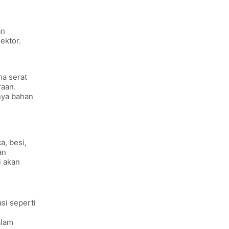
n
ektor.
ma serat
aan.
nya bahan
a, besi,
an
i akan
asi seperti
alam