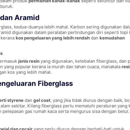
n dalam produk
permainan kanak-kanak
seperti seluncur dan tiu
 buruk.
 dan Aramid
erglass, kedua-duanya lebih mahal. Karbon sering digunakan da
amid digunakan dalam peralatan perlindungan diri seperti topi 
kerana
kos pengeluaran yang lebih rendah
dan
kemudahan
ss
 termasuk
jenis resin
yang digunakan, ketebalan fiberglass, dan 
an yang popular kerana ia murah dan tahan cuaca, manakala
resi
gan kos yang lebih mahal.
ngeluaran Fiberglass
rti styrene
dan
gel coat
, yang jika tidak diurus dengan baik, b
am sekitar. Kilang fiberglass perlu mematuhi peraturan yang 
pelepasan gas rumah kaca serta mengurus sisa dengan betul.
pejal dan cecair
yang perlu diurus dengan berhati-hati untuk