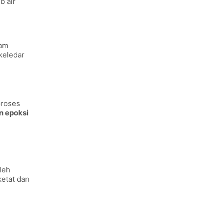
b air
lam
keledar
proses
n epoksi
oleh
ketat dan