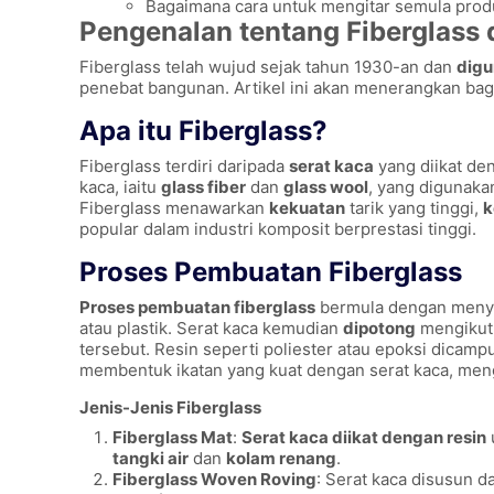
Bagaimana cara untuk mengitar semula produk
Pengenalan tentang Fiberglass
Fiberglass telah wujud sejak tahun 1930-an dan
digu
penebat bangunan. Artikel ini akan menerangkan baga
Apa itu Fiberglass?
Fiberglass terdiri daripada
serat kaca
yang diikat d
kaca, iaitu
glass fiber
dan
glass wool
, yang digunaka
Fiberglass menawarkan
kekuatan
tarik yang tinggi,
k
popular dalam industri komposit berprestasi tinggi.
Proses Pembuatan Fiberglass
Proses pembuatan fiberglass
bermula dengan meny
atau plastik. Serat kaca kemudian
dipotong
mengikut 
tersebut. Resin seperti poliester atau epoksi dicamp
membentuk ikatan yang kuat dengan serat kaca, men
Jenis-Jenis Fiberglass
Fiberglass Mat
:
Serat kaca diikat dengan resin
tangki air
dan
kolam renang
.
Fiberglass Woven Roving
: Serat kaca disusun d