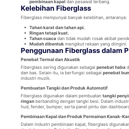
pembinaan kapal
dan pesawat terbang.
Kelebihan Fiberglass
Fiberglass mempunyai banyak kelebihan, antaranya:
Tahan karat dan tahan api.
Ringan tetapi kuat.
Tahan cuaca
dan tidak mudah rosak akibat pend
Mudah dibentuk
mengikut rekaan yang diingini.
Penggunaan Fiberglass dalam Pe
Penebat Termal dan Akustik
Fiberglass sering digunakan sebagai
penebat haba
d
dan bas. Selain itu, ia berfungsi sebagai
penebat bun
industri muzik.
Pembuatan Tangki dan Produk Automotif
Fiberglass digunakan dalam pembuatan
tangki peny
ringan
berbanding dengan tangki besi. Dalam industr
hud, fender, bumper, serta panel pintu dan dashboar
Pembinaan Kapal dan Produk Permainan Kanak-Ka
Dalam industri pembinaan kapal, fiberglass digunaka