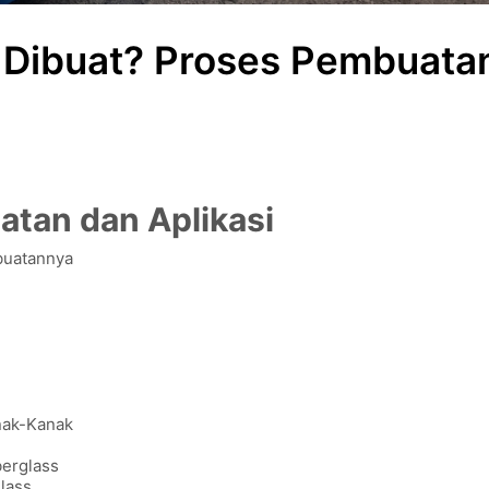
 Dibuat? Proses Pembuata
atan dan Aplikasi
buatannya
nak-Kanak
berglass
lass