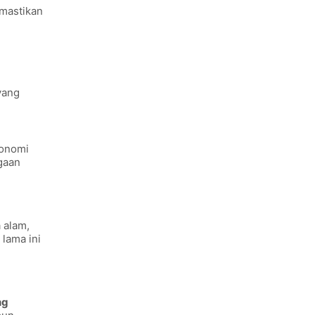
emastikan
yang
onomi
gaan
 alam,
lama ini
ng