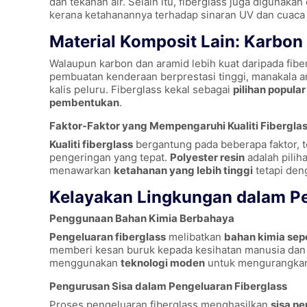
dan tekanan air. Selain itu, fiberglass juga digunaka
kerana ketahanannya terhadap sinaran UV dan cuaca
Material Komposit Lain: Karbon
Walaupun karbon dan aramid lebih kuat daripada fib
pembuatan kenderaan berprestasi tinggi, manakala ar
kalis peluru. Fiberglass kekal sebagai
pilihan popular
pembentukan
.
Faktor-Faktor yang Mempengaruhi Kualiti Fibergla
Kualiti fiberglass
bergantung pada beberapa faktor,
pengeringan yang tepat.
Polyester resin
adalah pilih
menawarkan
ketahanan yang lebih tinggi
tetapi den
Kelayakan Lingkungan dalam Pe
Penggunaan Bahan Kimia Berbahaya
Pengeluaran fiberglass
melibatkan
bahan kimia sepe
memberi kesan buruk kepada kesihatan manusia dan al
menggunakan
teknologi moden
untuk mengurangkan 
Pengurusan Sisa dalam Pengeluaran Fiberglass
Proses pengeluaran fiberglass menghasilkan
sisa pe