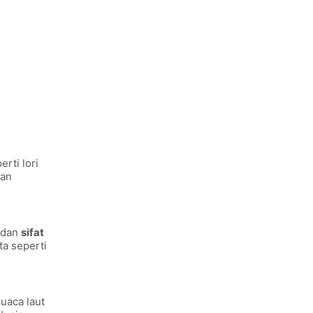
rti lori
dan
 dan
sifat
ta seperti
uaca laut