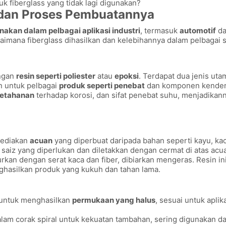
 fiberglass yang tidak lagi digunakan?
 dan Proses Pembuatannya
nakan dalam pelbagai aplikasi industri
, termasuk
automotif
da
imana fiberglass dihasilkan dan kelebihannya dalam pelbagai s
engan
resin seperti poliester
atau
epoksi
. Terdapat dua jenis uta
n untuk pelbagai
produk seperti penebat
dan komponen kender
etahanan
terhadap korosi, dan sifat penebat suhu, menjadikan
ediakan
acuan
yang diperbuat daripada bahan seperti kayu, kac
saiz yang diperlukan dan diletakkan dengan cermat di atas acu
urkan dengan serat kaca dan fiber, dibiarkan mengeras. Resin in
ghasilkan produk yang kukuh dan tahan lama.
untuk menghasilkan
permukaan yang halus
, sesuai untuk aplik
alam corak spiral untuk kekuatan tambahan, sering digunakan d